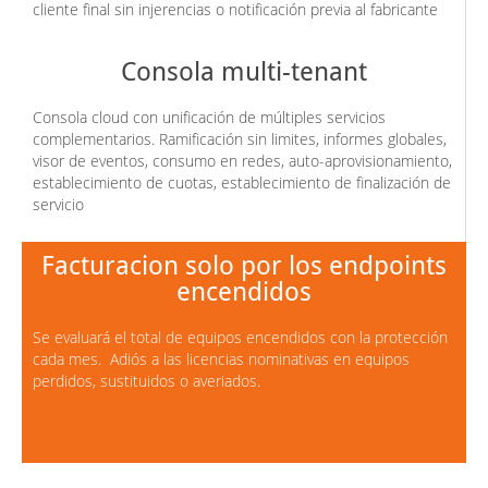
cliente final sin injerencias o notificación previa al fabricante
Consola multi-tenant
Consola cloud con unificación de múltiples servicios
complementarios. Ramificación sin limites, informes globales,
visor de eventos, consumo en redes, auto-aprovisionamiento,
establecimiento de cuotas, establecimiento de finalización de
servicio
Facturacion solo por los endpoints
encendidos
Se evaluará el total de equipos encendidos con la protección
cada mes. Adiós a las licencias nominativas en equipos
perdidos, sustituidos o averiados.
Haz clic aquí