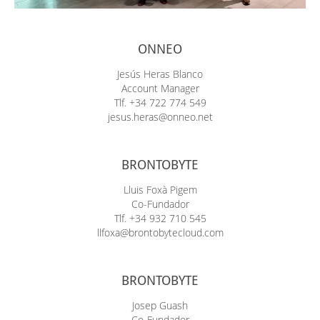
ONNEO
Jesús Heras Blanco
Account Manager
Tlf. +34 722 774 549
jesus.heras@onneo.net
BRONTOBYTE
Lluis Foxà Pigem
Co-Fundador
Tlf. +34 932 710 545
llfoxa@brontobytecloud.com
BRONTOBYTE
Josep Guash
Co-Fundador