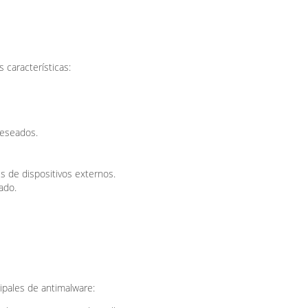
s características:
deseados.
és de dispositivos externos.
ado.
ipales de antimalware: