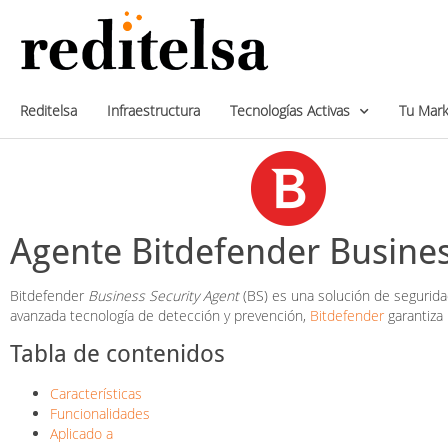
Reditelsa
Infraestructura
Tecnologías Activas
Tu Mark
Agente Bitdefender Busines
Bitdefender
Business Security Agent
(BS) es una solución de segurida
avanzada tecnología de detección y prevención,
Bitdefender
garantiza 
Tabla de contenidos
Características
Funcionalidades
Aplicado a