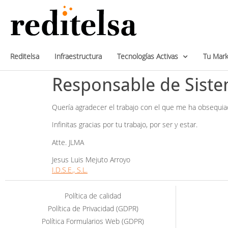
Reditelsa
Infraestructura
Tecnologías Activas
Tu Mark
Responsable de Sist
Quería agradecer el trabajo con el que me ha obsequi
Infinitas gracias por tu trabajo, por ser y estar.
Atte. JLMA
Jesus Luis Mejuto Arroyo
I.D.S.E., S.L.
Política de calidad
Política de Privacidad (GDPR)
Política Formularios Web (GDPR)