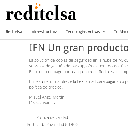
Reditelsa
Infraestructura
Tecnologías Activas
Tu Mark
IFN Un gran product
La solución de copias de seguridad en la nube de ACRO
servicios de gestión de backup, ofreciendo protección
El modelo de pago por uso que ofrece Reditelsa es imp
En resumen, nos ofrece la flexibilidad para pagar sólo
política de precios.
Miguel Ángel Martín
IFN software s.l.
Política de calidad
Política de Privacidad (GDPR)