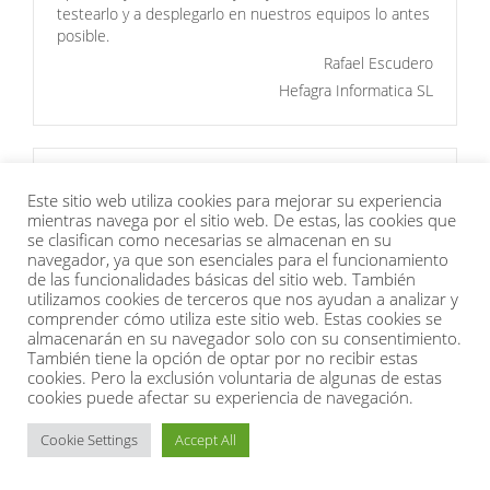
testearlo y a desplegarlo en nuestros equipos lo antes
posible.
Rafael Escudero
Hefagra Informatica SL
IFN Un gran producto
Este sitio web utiliza cookies para mejorar su experiencia
La solución de copias de
mientras navega por el sitio web. De estas, las cookies que
seguridad en la nube de
se clasifican como necesarias se almacenan en su
ACRONIS abarca todas las
navegador, ya que son esenciales para el funcionamiento
posibles necesidades de los
de las funcionalidades básicas del sitio web. También
clientes. Nos ofrece la
utilizamos cookies de terceros que nos ayudan a analizar y
oportunidad de completar la
comprender cómo utiliza este sitio web. Estas cookies se
almacenarán en su navegador solo con su consentimiento.
oferta con nuestros servicios de
También tiene la opción de optar por no recibir estas
gestión de backup, ofreciendo protección contra la
cookies. Pero la exclusión voluntaria de algunas de estas
perdida de datos ante amenazas del tipo ransomware
cookies puede afectar su experiencia de navegación.
ó secuestro.
El modelo de pago por uso que ofrece Reditelsa es
Cookie Settings
Accept All
importante para nosotros.
En resumen, nos ofrece la flexibilidad para pagar sólo