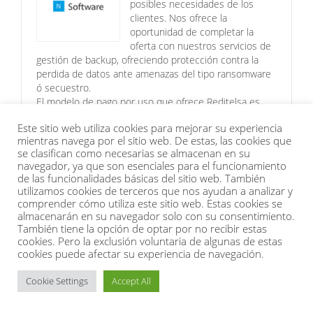
posibles necesidades de los
clientes. Nos ofrece la
oportunidad de completar la
oferta con nuestros servicios de
gestión de backup, ofreciendo protección contra la
perdida de datos ante amenazas del tipo ransomware
ó secuestro.
El modelo de pago por uso que ofrece Reditelsa es
importante para nosotros.
Este sitio web utiliza cookies para mejorar su experiencia
En resumen, nos ofrece la flexibilidad para pagar sólo
mientras navega por el sitio web. De estas, las cookies que
se clasifican como necesarias se almacenan en su
por los servicios que facilitamos a nuestros clientes,
navegador, ya que son esenciales para el funcionamiento
incentivando la venta de la solución ACRONIS BACKUP
de las funcionalidades básicas del sitio web. También
CLOUD con su política de precios.
utilizamos cookies de terceros que nos ayudan a analizar y
Miguel Ángel Martín
comprender cómo utiliza este sitio web. Estas cookies se
almacenarán en su navegador solo con su consentimiento.
IFN software s.l.
También tiene la opción de optar por no recibir estas
cookies. Pero la exclusión voluntaria de algunas de estas
cookies puede afectar su experiencia de navegación.
POL Con Reditelsa y con muchas
Cookie Settings
Accept All
más ventajas
Buscaba una copia de seguridad