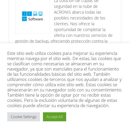
La solución de copias de
seguridad en la nube de
ACRONIS abarca todas las
posibles necesidades de los
clientes. Nos ofrece la
oportunidad de completar la
oferta con nuestros servicios de
gestión de backup, ofreciendo protección contra la
perdida de datos ante amenazas del tipo ransomware
ó secuestro.
Este sitio web utiliza cookies para mejorar su experiencia
mientras navega por el sitio web. De estas, las cookies que
El modelo de pago por uso que ofrece Reditelsa es
se clasifican como necesarias se almacenan en su
importante para nosotros.
navegador, ya que son esenciales para el funcionamiento
de las funcionalidades básicas del sitio web. También
En resumen, nos ofrece la flexibilidad para pagar sólo
utilizamos cookies de terceros que nos ayudan a analizar y
por los servicios que facilitamos a nuestros clientes,
comprender cómo utiliza este sitio web. Estas cookies se
incentivando la venta de la solución ACRONIS BACKUP
almacenarán en su navegador solo con su consentimiento.
CLOUD con su política de precios.
También tiene la opción de optar por no recibir estas
Miguel Ángel Martín
cookies. Pero la exclusión voluntaria de algunas de estas
cookies puede afectar su experiencia de navegación.
IFN software s.l.
Cookie Settings
Accept All