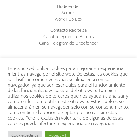
Bitdefender
Acronis
Work Hub Box
Contacto Reditelsa
Canal Telegram de Acronis
Canal Telegram de Bitdefender
Este sitio web utiliza cookies para mejorar su experiencia
mientras navega por el sitio web. De estas, las cookies que
se clasifican como necesarias se almacenan en su
navegador, ya que son esenciales para el funcionamiento
de las funcionalidades básicas del sitio web. También
utilizamos cookies de terceros que nos ayudan a analizar y
comprender cómo utiliza este sitio web. Estas cookies se
almacenarán en su navegador solo con su consentimiento.
También tiene la opción de optar por no recibir estas
Empresa en cumplimiento de la ISO-9001:2015 conforme con
cookies. Pero la exclusión voluntaria de algunas de estas
cookies puede afectar su experiencia de navegación.
los requisitos de la norma por Bureau Veritas. Aprobación original
27/10/2006, con certificado en vigor desde el 15/09/2024 y
Cookie Settings
Accept All
caducidad 14/09/2027