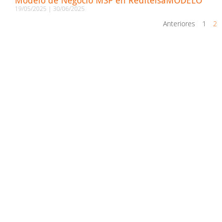
Modelo de Negocio MSP en ReditelsaMODELO
19/05/2025
30/06/2025
Anteriores
1
2